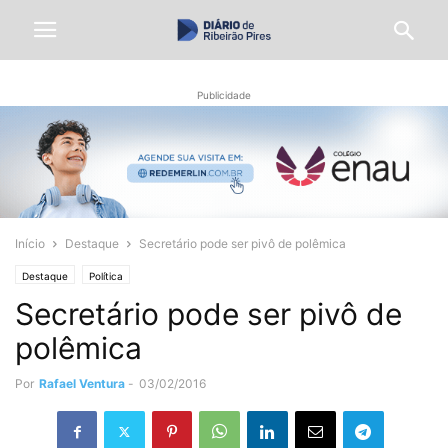
Publicidade
Início
Destaque
Secretário pode ser pivô de polêmica
Destaque
Política
Secretário pode ser pivô de
polêmica
Por
Rafael Ventura
-
03/02/2016