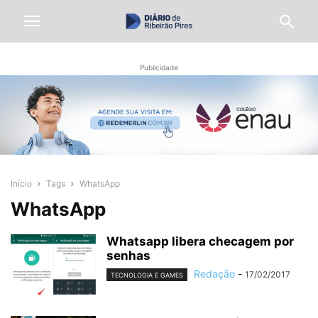
Publicidade
Início
Tags
WhatsApp
WhatsApp
Whatsapp libera checagem por
senhas
Redação
-
17/02/2017
TECNOLOGIA E GAMES