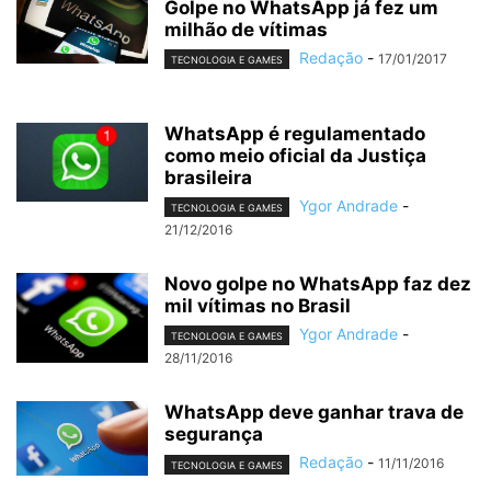
Golpe no WhatsApp já fez um
milhão de vítimas
Redação
-
17/01/2017
TECNOLOGIA E GAMES
WhatsApp é regulamentado
como meio oficial da Justiça
brasileira
Ygor Andrade
-
TECNOLOGIA E GAMES
21/12/2016
Novo golpe no WhatsApp faz dez
mil vítimas no Brasil
Ygor Andrade
-
TECNOLOGIA E GAMES
28/11/2016
WhatsApp deve ganhar trava de
segurança
Redação
-
11/11/2016
TECNOLOGIA E GAMES