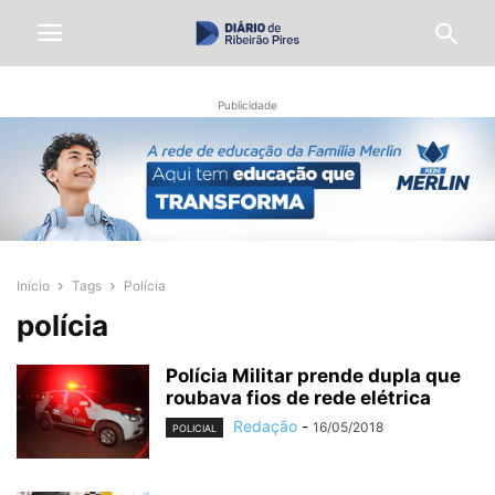
Publicidade
Início
Tags
Polícia
polícia
Polícia Militar prende dupla que
roubava fios de rede elétrica
Redação
-
16/05/2018
POLICIAL