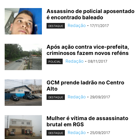
Assassino de policial aposentado
é encontrado baleado
Redação
-
17/11/2017
DESTAQUE
Após ação contra vice-prefeita,
criminosos fazem novos reféns
Redação
-
08/11/2017
POLICIAL
GCM prende ladrão no Centro
Alto
Redação
-
29/09/2017
DESTAQUE
Mulher é vítima de assassinato
brutal em RGS
Redação
-
25/09/2017
DESTAQUE