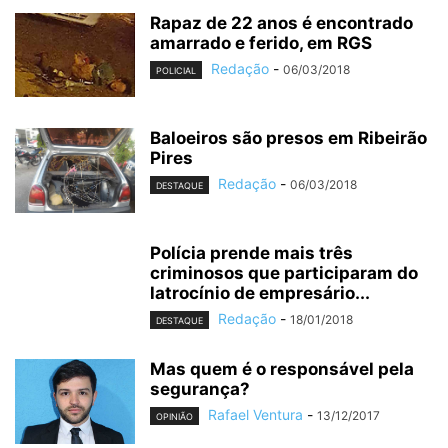
Rapaz de 22 anos é encontrado
amarrado e ferido, em RGS
Redação
-
06/03/2018
POLICIAL
Baloeiros são presos em Ribeirão
Pires
Redação
-
06/03/2018
DESTAQUE
Polícia prende mais três
criminosos que participaram do
latrocínio de empresário...
Redação
-
18/01/2018
DESTAQUE
Mas quem é o responsável pela
segurança?
Rafael Ventura
-
13/12/2017
OPINIÃO