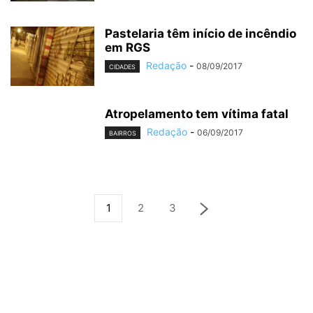
Pastelaria têm início de incêndio
em RGS
Redação
-
08/09/2017
CIDADES
Atropelamento tem vítima fatal
Redação
-
06/09/2017
BAIRROS
1
2
3