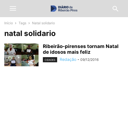
Início
Tags
Natal solidario
natal solidario
Ribeirão-pirenses tornam Natal
de idosos mais feliz
Redação
-
09/12/2016
CIDADES