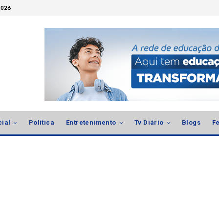
2026
cial
Política
Entretenimento
Tv Diário
Blogs
Fe