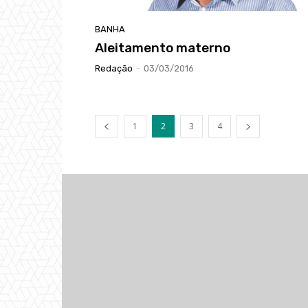
BANHA
Aleitamento materno
Redação
-
03/03/2016
1
2
3
4