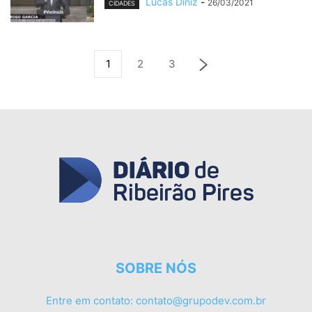
Lucas Diniz
-
26/03/2021
CIDADES
1
2
3
SOBRE NÓS
Entre em contato:
contato@grupodev.com.br