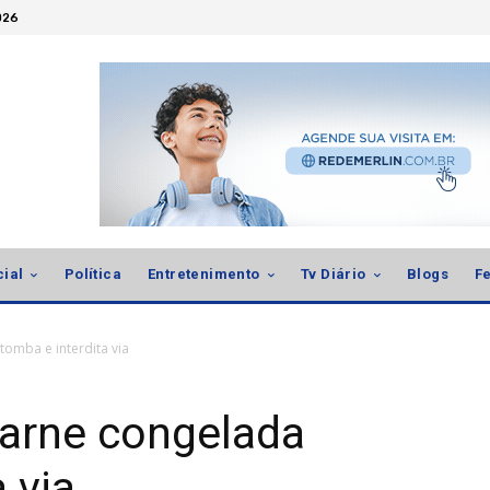
026
cial
Política
Entretenimento
Tv Diário
Blogs
Fe
omba e interdita via
arne congelada
 via