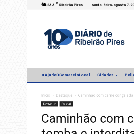
C
23.3
Ribeirão Pires
sexta-feira, agosto 7, 2
#AjudeOComercioLocal
Cidades
Poli
Início
Destaque
Caminhão com carne congelada t
Destaque
Policial
Caminhão com c
tomba e interdita