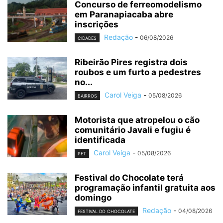
Concurso de ferreomodelismo
em Paranapiacaba abre
inscrições
Redação
-
06/08/2026
CIDADES
Ribeirão Pires registra dois
roubos e um furto a pedestres
no...
Carol Veiga
-
05/08/2026
BAIRROS
Motorista que atropelou o cão
comunitário Javali e fugiu é
identificada
Carol Veiga
-
05/08/2026
PET
Festival do Chocolate terá
programação infantil gratuita aos
domingo
Redação
-
04/08/2026
FESTIVAL DO CHOCOLATE