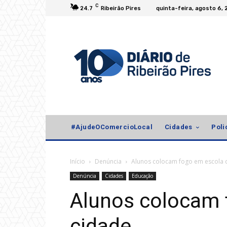
C
24.7
Ribeirão Pires
quinta-feira, agosto 6,
#AjudeOComercioLocal
Cidades
Poli
Início
Denúncia
Alunos colocam fogo em escola 
Denúncia
Cidades
Educação
Alunos colocam 
cidade