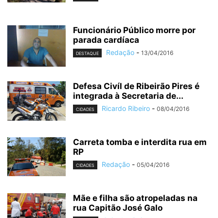
Funcionário Público morre por
parada cardíaca
Redação
-
13/04/2016
DESTAQUE
Defesa Civíl de Ribeirão Pires é
integrada à Secretaria de...
Ricardo Ribeiro
-
08/04/2016
CIDADES
Carreta tomba e interdita rua em
RP
Redação
-
05/04/2016
CIDADES
Mãe e filha são atropeladas na
rua Capitão José Galo