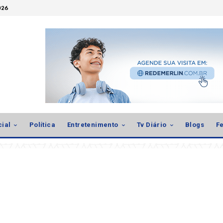
026
cial
Política
Entretenimento
Tv Diário
Blogs
Fe