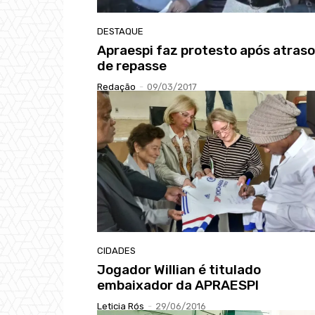
DESTAQUE
Apraespi faz protesto após atraso
de repasse
Redação
-
09/03/2017
CIDADES
Jogador Willian é titulado
embaixador da APRAESPI
Leticia Rós
-
29/06/2016