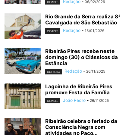
Redação
-
06/02/2026
CIDADES
Rio Grande da Serra realiza 8ª
Cavalgada de São Sebastião
Redação
-
13/01/2026
CIDADES
Ribeirão Pires recebe neste
domingo (30) o Clássicos da
Estância
Redação
-
26/11/2025
CULTURA
Lagoinha de Ribeirão Pires
promove Festa da Família
João Pedro
-
26/11/2025
CIDADES
Ribeirão celebra o feriado da
Consciência Negra com
atividades no Paço...