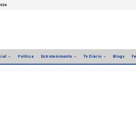
2026
cial
Política
Entretenimento
Tv Diário
Blogs
Fe