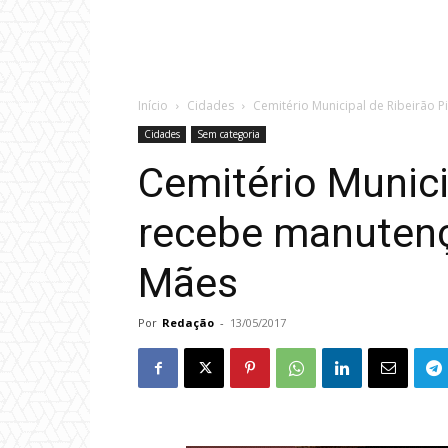
Início
Cidades
Cemitério Municipal de Ribeirão 
Cidades
Sem categoria
Cemitério Munici
recebe manutenç
Mães
Por
Redação
-
13/05/2017