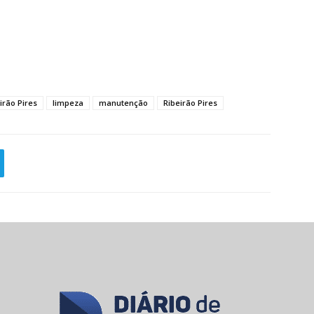
irão Pires
limpeza
manutenção
Ribeirão Pires