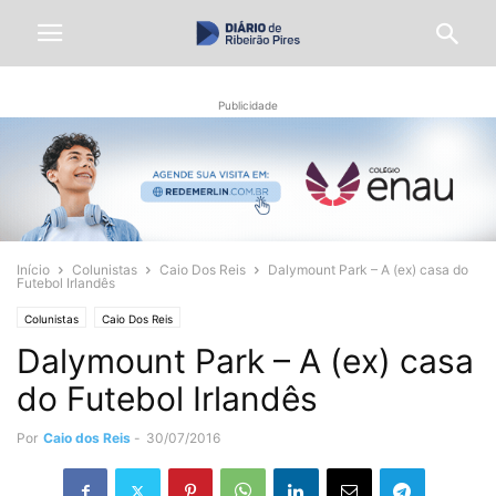
Publicidade
Início
Colunistas
Caio Dos Reis
Dalymount Park – A (ex) casa do
Futebol Irlandês
Colunistas
Caio Dos Reis
Dalymount Park – A (ex) casa
do Futebol Irlandês
Por
Caio dos Reis
-
30/07/2016