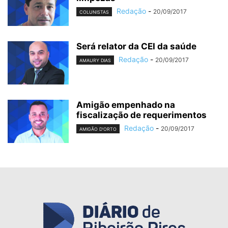
Redação
-
20/09/2017
COLUNISTAS
Será relator da CEI da saúde
Redação
-
20/09/2017
AMAURY DIAS
Amigão empenhado na
fiscalização de requerimentos
Redação
-
20/09/2017
AMIGÃO D'ORTO