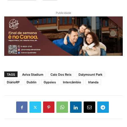
Publicidade
TAGS
Aviva Stadium
Caio Dos Reis
Dalymount Park
DiárioRP
Dublin
Gypsies
Intercâmbio
Irlanda