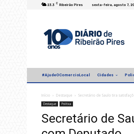
C
23.3
Ribeirão Pires
sexta-feira, agosto 7, 2
#AjudeOComercioLocal
Cidades
Poli
Início
Destaque
Secretário de Saulo tira satisf
Destaque
Política
Secretário de Sau
com Deputado