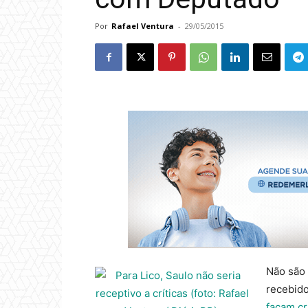
Por
Rafael Ventura
-
29/05/2015
Não são
recebido
façam cr