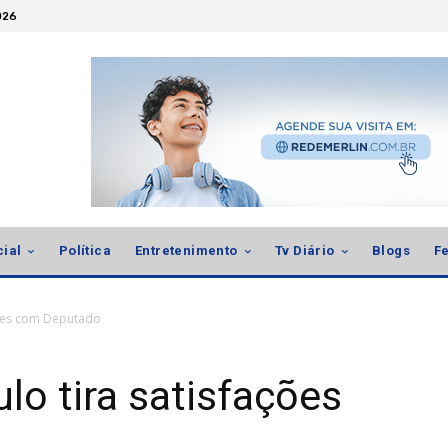
026
cial
Política
Entretenimento
Tv Diário
Blogs
Fe
ações com Deputado
lo tira satisfações