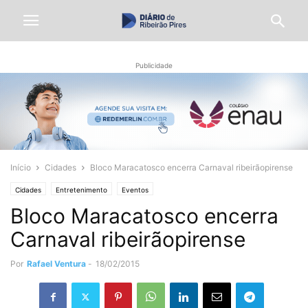
Publicidade
Início
Cidades
Bloco Maracatosco encerra Carnaval ribeirãopirense
Cidades
Entretenimento
Eventos
Bloco Maracatosco encerra
Carnaval ribeirãopirense
Por
Rafael Ventura
-
18/02/2015