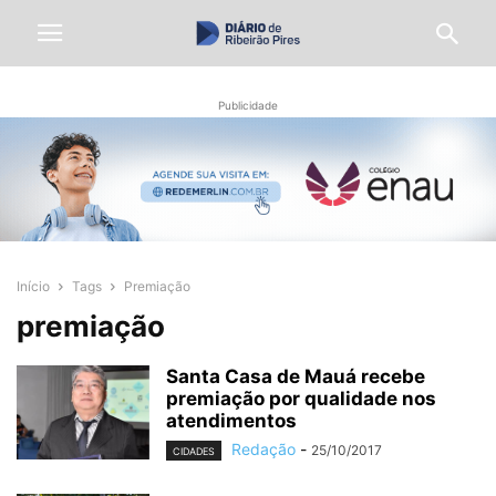
Publicidade
Início
Tags
Premiação
premiação
Santa Casa de Mauá recebe
premiação por qualidade nos
atendimentos
Redação
-
25/10/2017
CIDADES