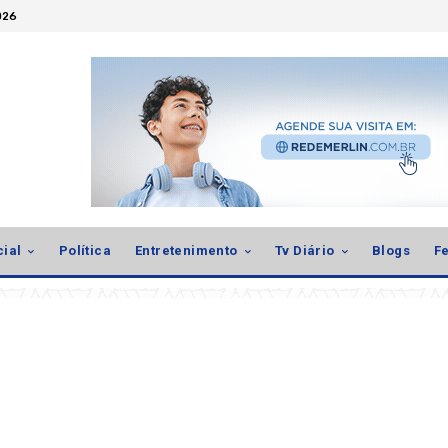
026
cial
Política
Entretenimento
Tv Diário
Blogs
Fe