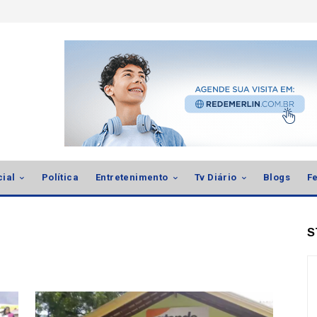
cial
Política
Entretenimento
Tv Diário
Blogs
Fe
S