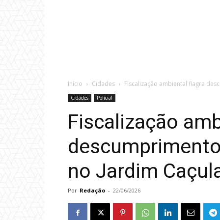
Início
Cidades
Fiscalização ambiental flagra des
Cidades
Policial
Fiscalização amb
descumprimento 
no Jardim Caçul
Por
Redação
-
22/06/2026