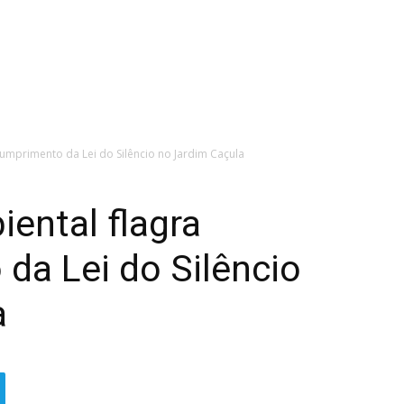
cumprimento da Lei do Silêncio no Jardim Caçula
iental flagra
da Lei do Silêncio
a