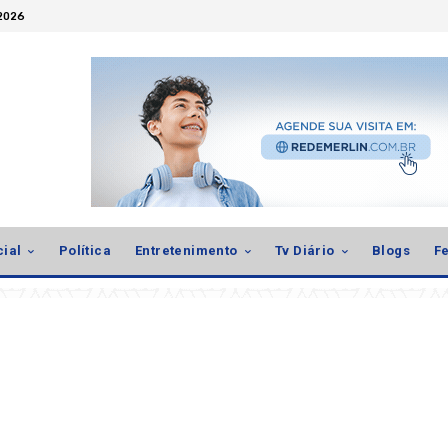
 2026
cial
Política
Entretenimento
Tv Diário
Blogs
Fe