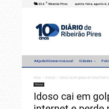
C
23.6
Ribeirão Pires
quinta-feira, agosto 6,
#AjudeOComercioLocal
Cidades
Poli
Início
Policial
Idoso cai em golpe do ‘falso frete’ 
Policial
Idoso cai em golp
internet e perde