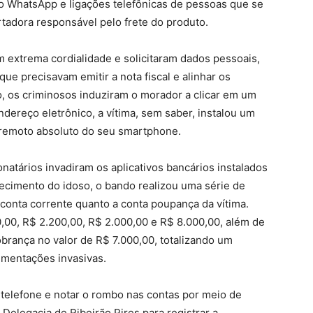
 WhatsApp e ligações telefônicas de pessoas que se
rtadora responsável pelo frete do produto.
m extrema cordialidade e solicitaram dados pessoais,
que precisavam emitir a nota fiscal e alinhar os
o, os criminosos induziram o morador a clicar em um
dereço eletrônico, a vítima, sem saber, instalou um
 remoto absoluto do seu smartphone.
onatários invadiram os aplicativos bancários instalados
cimento do idoso, o bando realizou uma série de
conta corrente quanto a conta poupança da vítima.
,00, R$ 2.200,00, R$ 2.000,00 e R$ 8.000,00, além de
rança no valor de R$ 7.000,00, totalizando um
imentações invasivas.
telefone e notar o rombo nas contas por meio de
 Delegacia de Ribeirão Pires para registrar a