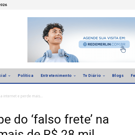
 2026
cial
Política
Entretenimento
Tv Diário
Blogs
Fe
na internet e perde mais...
e do ‘falso frete’ na
 mais de R$ 28 mil