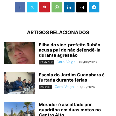
ARTIGOS RELACIONADOS
Filha do vice-prefeito Rubão
acusa pai de não defendê-la
durante agressão
Carol Veiga
-
08/08/2026
DESTAQUE
Escola do Jardim Guanabara é
furtada durante férias
Carol Veiga
-
07/08/2026
POLICIAL
Morador é assaltado por
quadrilha em duas motos no
Centro Alto