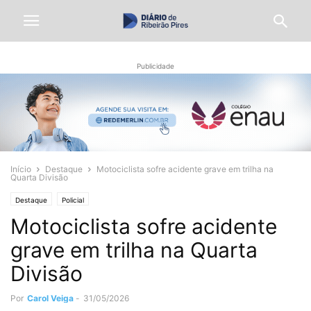
Publicidade
Início
Destaque
Motociclista sofre acidente grave em trilha na
Quarta Divisão
Destaque
Policial
Motociclista sofre acidente
grave em trilha na Quarta
Divisão
Por
Carol Veiga
-
31/05/2026