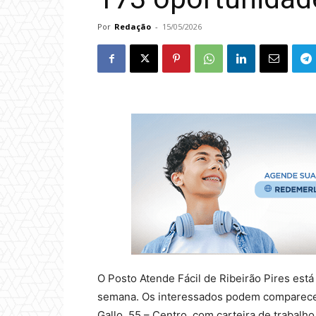
Por
Redação
-
15/05/2026
O Posto Atende Fácil de Ribeirão Pires es
semana. Os interessados podem comparecer 
Gallo, 55 – Centro, com carteira de trabalho