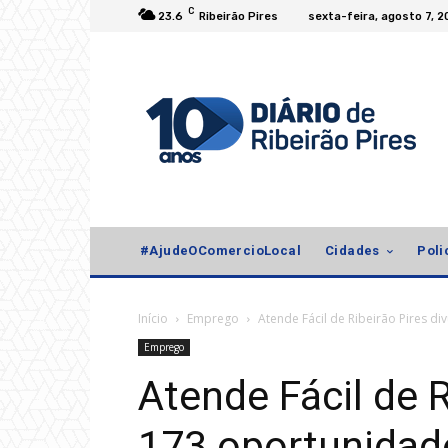
C
23.6
Ribeirão Pires
sexta-feira, agosto 7, 
#AjudeOComercioLocal
Cidades
Poli
Início
Emprego
Atende Fácil de Ribeirão Pires 
Emprego
Atende Fácil de R
173 oportunidad