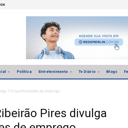
2026
cial
Política
Entretenimento
Tv Diário
Blogs
Fe
divulga 173 oportunidades de emprego
ibeirão Pires divulga
es de emprego