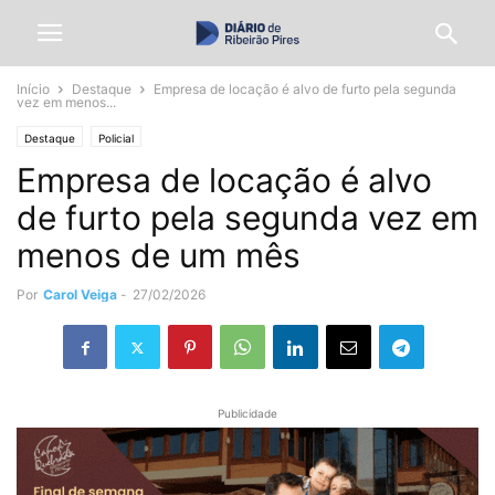
Início
Destaque
Empresa de locação é alvo de furto pela segunda
vez em menos...
Destaque
Policial
Empresa de locação é alvo
de furto pela segunda vez em
menos de um mês
Por
Carol Veiga
-
27/02/2026
Publicidade