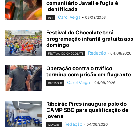
comunitário Javali e fugiu é
identificada
Carol Veiga
-
05/08/2026
PET
Festival do Chocolate terá
programação infantil gratuita aos
domingo
Redação
-
04/08/2026
FESTIVAL DO CHOCOLATE
Operação contra o tráfico
termina com prisão em flagrante
Carol Veiga
-
04/08/2026
DESTAQUE
Ribeirão Pires inaugura polo do
CAMP SBC para qualificação de
jovens
Redação
-
04/08/2026
CIDADES