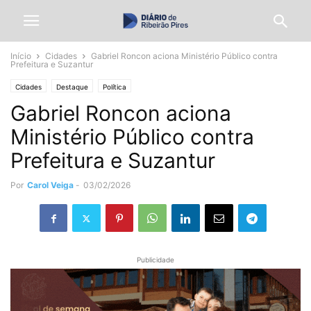
Início
Cidades
Gabriel Roncon aciona Ministério Público contra
Prefeitura e Suzantur
Cidades
Destaque
Política
Gabriel Roncon aciona
Ministério Público contra
Prefeitura e Suzantur
Por
Carol Veiga
-
03/02/2026
Publicidade