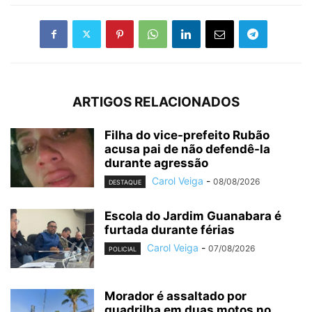
ARTIGOS RELACIONADOS
Filha do vice-prefeito Rubão
acusa pai de não defendê-la
durante agressão
Carol Veiga
-
08/08/2026
DESTAQUE
Escola do Jardim Guanabara é
furtada durante férias
Carol Veiga
-
07/08/2026
POLICIAL
Morador é assaltado por
quadrilha em duas motos no