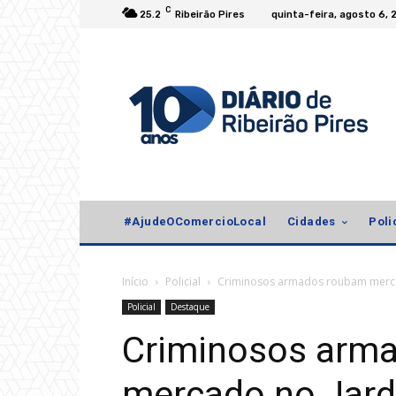
C
25.2
Ribeirão Pires
quinta-feira, agosto 6, 
#AjudeOComercioLocal
Cidades
Poli
Início
Policial
Criminosos armados roubam merca
Policial
Destaque
Criminosos arm
mercado no Jard