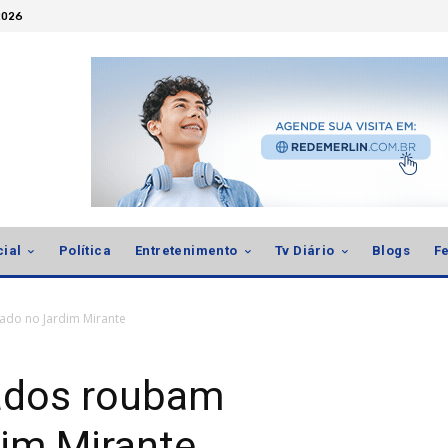
2026
cial
Política
Entretenimento
Tv Diário
Blogs
Fe
do no Jardim Mirante
ados roubam
im Mirante