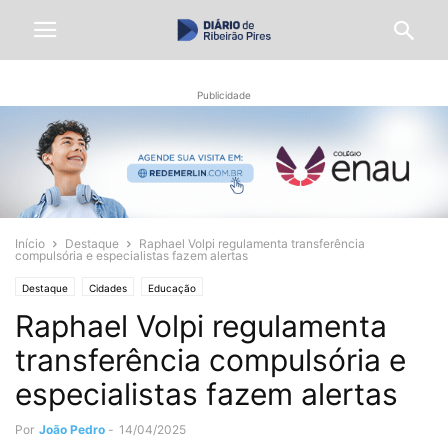
Publicidade
Início
Destaque
Raphael Volpi regulamenta transferência
compulsória e especialistas fazem alertas
Destaque
Cidades
Educação
Raphael Volpi regulamenta
transferência compulsória e
especialistas fazem alertas
Por
João Pedro
-
14/04/2025