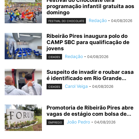
programação infantil gratuita aos
domingo
Redação
-
04/08/2026
FESTIVAL DO CHOCOLATE
Ribeirão Pires inaugura polo do
CAMP SBC para qualificação de
jovens
Redação
-
04/08/2026
CIDADES
Suspeito de invadir e roubar casa
é identificado em Rio Grande...
Carol Veiga
-
04/08/2026
CIDADES
Promotoria de Ribeirão Pires abre
vagas de estágio com bolsa de...
João Pedro
-
04/08/2026
EMPREGO