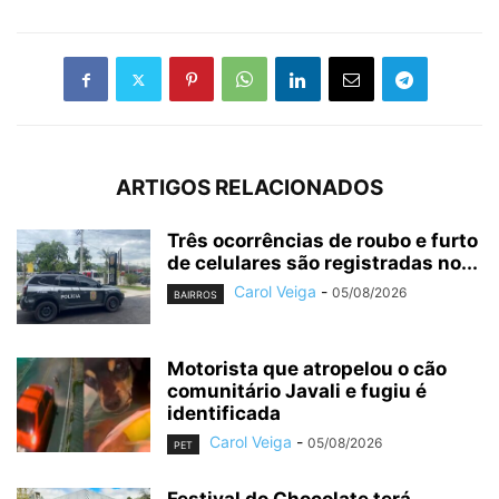
ARTIGOS RELACIONADOS
Três ocorrências de roubo e furto
de celulares são registradas no...
Carol Veiga
-
05/08/2026
BAIRROS
Motorista que atropelou o cão
comunitário Javali e fugiu é
identificada
Carol Veiga
-
05/08/2026
PET
Festival do Chocolate terá