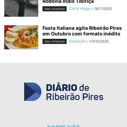
Rodovia Índio Tibiriçá
Carol Veiga
-
18/11/2025
SEM CATEGORIA
Festa Italiana agita Ribeirão Pires
em Outubro com formato inédito
Redação
-
03/10/2025
SEM CATEGORIA