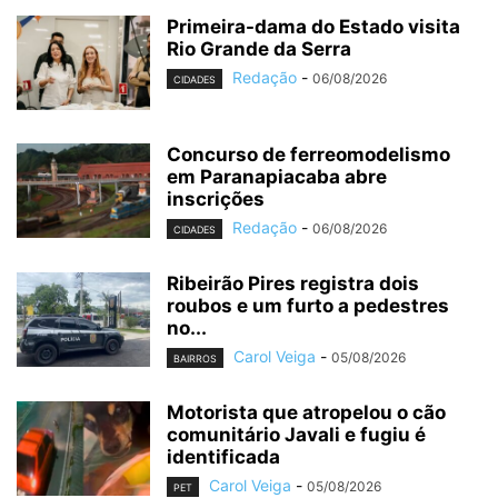
Primeira-dama do Estado visita
Rio Grande da Serra
Redação
-
06/08/2026
CIDADES
Concurso de ferreomodelismo
em Paranapiacaba abre
inscrições
Redação
-
06/08/2026
CIDADES
Ribeirão Pires registra dois
roubos e um furto a pedestres
no...
Carol Veiga
-
05/08/2026
BAIRROS
Motorista que atropelou o cão
comunitário Javali e fugiu é
identificada
Carol Veiga
-
05/08/2026
PET