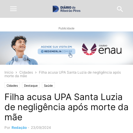
Publicidade
Início
Cidades
Filha acusa UPA Santa Luzia de negligência após
morte da mãe
Cidades
Destaque
Saúde
Filha acusa UPA Santa Luzia
de negligência após morte da
mãe
Por
Redação
-
23/09/2024