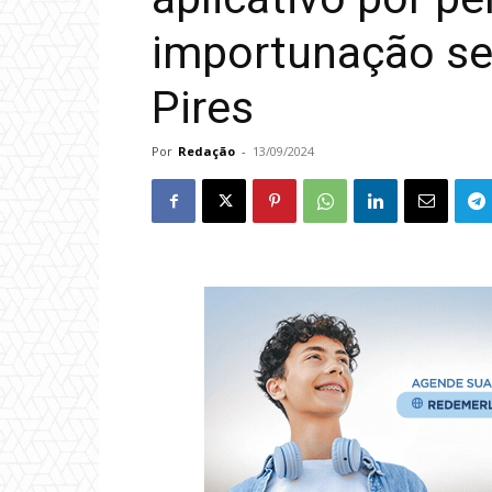
importunação se
Pires
Por
Redação
-
13/09/2024