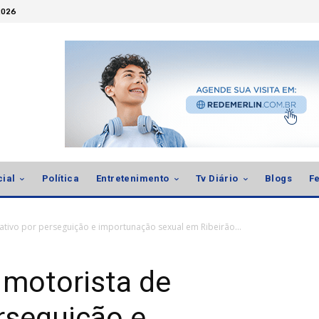
2026
cial
Política
Entretenimento
Tv Diário
Blogs
Fe
ativo por perseguição e importunação sexual em Ribeirão...
 motorista de
erseguição e