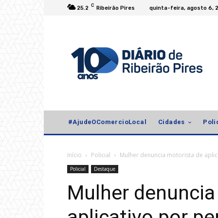
C
25.2
Ribeirão Pires
quinta-feira, agosto 6, 
#AjudeOComercioLocal
Cidades
Poli
Início
Policial
Mulher denuncia motorista de aplic
Policial
Destaque
Mulher denuncia
aplicativo por p