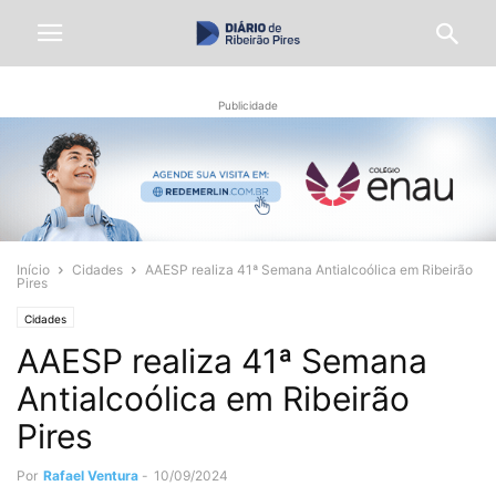
Publicidade
Início
Cidades
AAESP realiza 41ª Semana Antialcoólica em Ribeirão
Pires
Cidades
AAESP realiza 41ª Semana
Antialcoólica em Ribeirão
Pires
Por
Rafael Ventura
-
10/09/2024