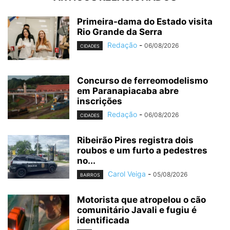
Primeira-dama do Estado visita
Rio Grande da Serra
Redação
-
06/08/2026
CIDADES
Concurso de ferreomodelismo
em Paranapiacaba abre
inscrições
Redação
-
06/08/2026
CIDADES
Ribeirão Pires registra dois
roubos e um furto a pedestres
no...
Carol Veiga
-
05/08/2026
BAIRROS
Motorista que atropelou o cão
comunitário Javali e fugiu é
identificada