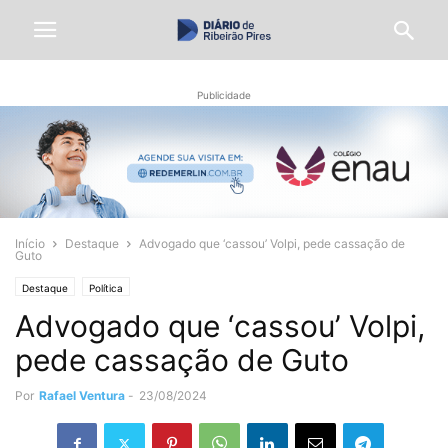
Publicidade
Início
Destaque
Advogado que ‘cassou’ Volpi, pede cassação de
Guto
Destaque
Política
Advogado que ‘cassou’ Volpi,
pede cassação de Guto
Por
Rafael Ventura
-
23/08/2024