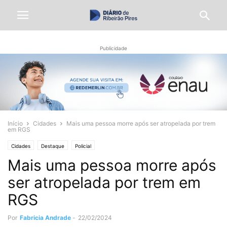
Publicidade
Início
Cidades
Mais uma pessoa morre após ser atropelada por trem
em RGS
Cidades
Destaque
Policial
Mais uma pessoa morre após
ser atropelada por trem em
RGS
Por
Fabricia Andrade
-
22/02/2024