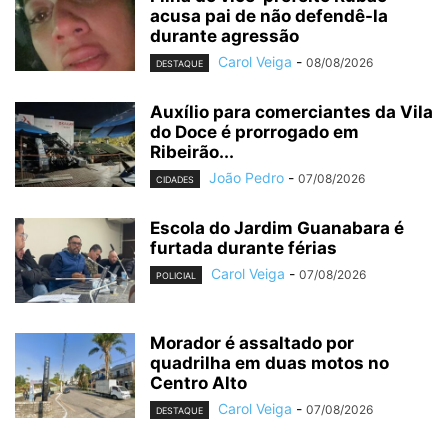
acusa pai de não defendê-la
durante agressão
Carol Veiga
-
08/08/2026
DESTAQUE
Auxílio para comerciantes da Vila
do Doce é prorrogado em
Ribeirão...
João Pedro
-
07/08/2026
CIDADES
Escola do Jardim Guanabara é
furtada durante férias
Carol Veiga
-
07/08/2026
POLICIAL
Morador é assaltado por
quadrilha em duas motos no
Centro Alto
Carol Veiga
-
07/08/2026
DESTAQUE