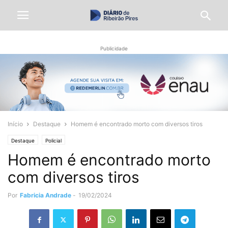
Publicidade
Início
Destaque
Homem é encontrado morto com diversos tiros
Destaque
Policial
Homem é encontrado morto
com diversos tiros
Por
Fabricia Andrade
-
19/02/2024