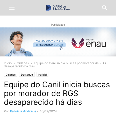
Publicidade
Início
Cidades
Equipe do Canil inicia buscas por morador de RGS
desaparecido há dias
Cidades
Destaque
Policial
Equipe do Canil inicia buscas
por morador de RGS
desaparecido há dias
Por
Fabricia Andrade
-
16/02/2024