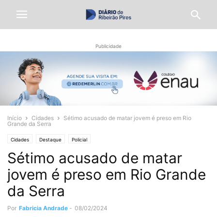
Publicidade
Início
Cidades
Sétimo acusado de matar jovem é preso em Rio
Grande da Serra
Cidades
Destaque
Policial
Sétimo acusado de matar
jovem é preso em Rio Grande
da Serra
Por
Fabricia Andrade
-
08/02/2024