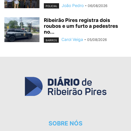
João Pedro
-
06/08/2026
POLICIAL
Ribeirão Pires registra dois
roubos e um furto a pedestres
no...
Carol Veiga
-
05/08/2026
BAIRROS
SOBRE NÓS