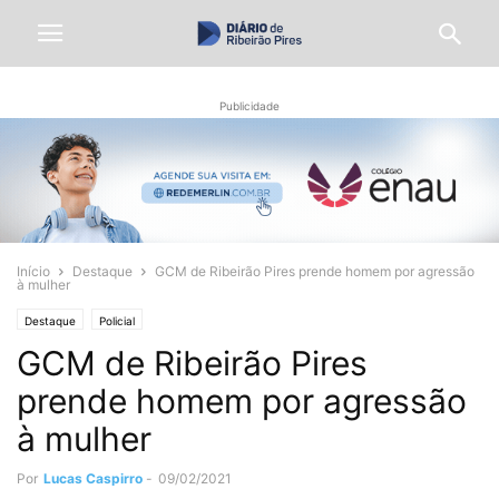
Publicidade
Início
Destaque
GCM de Ribeirão Pires prende homem por agressão
à mulher
Destaque
Policial
GCM de Ribeirão Pires
prende homem por agressão
à mulher
Por
Lucas Caspirro
-
09/02/2021