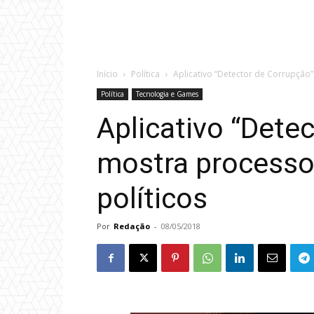
Início
Política
Aplicativo “Detector de Corrupção”
Política
Tecnologia e Games
Aplicativo “Dete
mostra processos
políticos
Por
Redação
-
08/05/2018