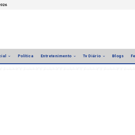
 2026
cial
Política
Entretenimento
Tv Diário
Blogs
Fe