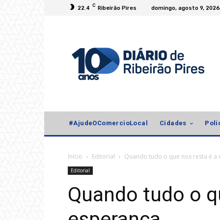
C
22.4
Ribeirão Pires
domingo, agosto 9, 2026
#AjudeOComercioLocal
Cidades
Poli
Início
Editorial
Quando tudo o que nos resta é a
Editorial
Quando tudo o qu
esperança