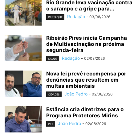
Rio Grande leva vacinação contra
o sarampo e a gripe para...
Redação
-
03/08/2026
DESTAQUE
Ribeirão Pires inicia Campanha
de Multivacinação na próxima
segunda-feira
Redação
-
02/08/2026
SAÚDE
Nova lei prevê recompensa por
denúncias que resultem em
multas ambientais
João Pedro
-
02/08/2026
CIDADES
Estância cria diretrizes para o
Programa Protetores Mirins
João Pedro
-
02/08/2026
PET