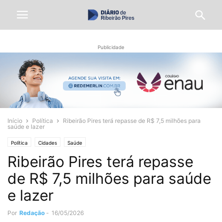
Publicidade
Início
Política
Ribeirão Pires terá repasse de R$ 7,5 milhões para
saúde e lazer
Política
Cidades
Saúde
Ribeirão Pires terá repasse
de R$ 7,5 milhões para saúde
e lazer
Por
Redação
-
16/05/2026