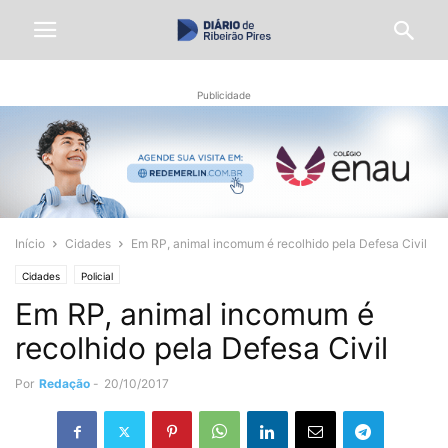
Publicidade
Início
Cidades
Em RP, animal incomum é recolhido pela Defesa Civil
Cidades
Policial
Em RP, animal incomum é
recolhido pela Defesa Civil
Por
Redação
-
20/10/2017