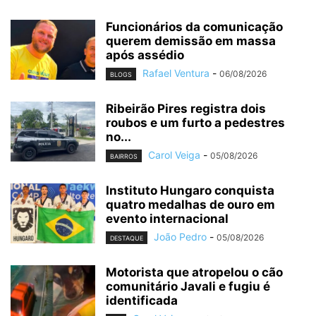
Funcionários da comunicação
querem demissão em massa
após assédio
Rafael Ventura
-
06/08/2026
BLOGS
Ribeirão Pires registra dois
roubos e um furto a pedestres
no...
Carol Veiga
-
05/08/2026
BAIRROS
Instituto Hungaro conquista
quatro medalhas de ouro em
evento internacional
João Pedro
-
05/08/2026
DESTAQUE
Motorista que atropelou o cão
comunitário Javali e fugiu é
identificada