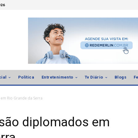
026
cial
Política
Entretenimento
Tv Diário
Blogs
Fe
s em Rio Grande da Serra
s são diplomados em
rra