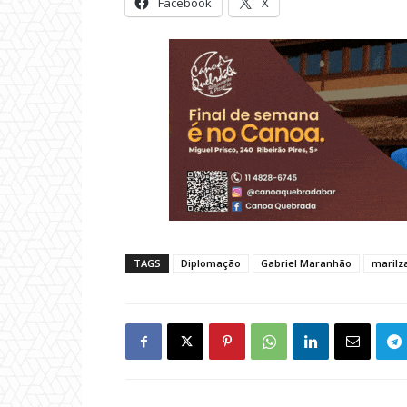
Facebook
X
TAGS
Diplomação
Gabriel Maranhão
marilza