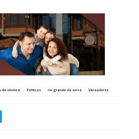
 de oliveira
Políticos
rio grande da serra
Vereadores