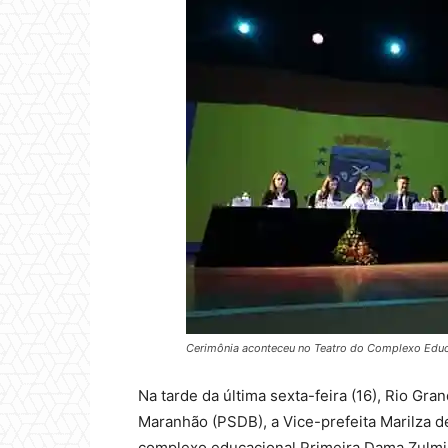
Cerimônia aconteceu no Teatro do Complexo Educac
Na tarde da última sexta-feira (16), Rio Gra
Maranhão (PSDB), a Vice-prefeita Marilza d
complexo educacional Primeira Dama Zulmir