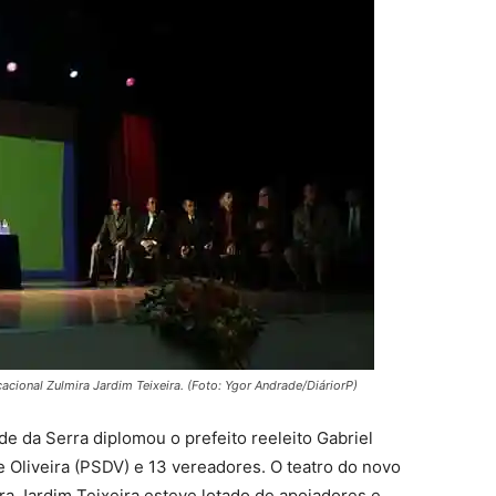
ional Zulmira Jardim Teixeira. (Foto: Ygor Andrade/DiáriorP)
nde da Serra diplomou o prefeito reeleito Gabriel
e Oliveira (PSDV) e 13 vereadores. O teatro do novo
a Jardim Teixeira esteve lotado de apoiadores e