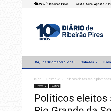
C
22.5
Ribeirão Pires
sexta-feira, agosto 7, 2
#AjudeOComercioLocal
Cidades
Poli
Início
Destaque
Políticos eleitos são diplomado
Destaque
Política
Políticos eleito
Rio Grande da Se