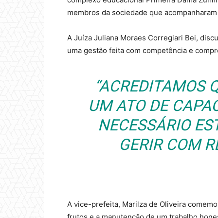
membros da sociedade que acompanharam 
A Juíza Juliana Moraes Corregiari Bei, disc
uma gestão feita com competência e compr
“ACREDITAMOS Q
UM ATO DE CAPACI
NECESSÁRIO ES
GERIR COM R
A vice-prefeita, Marilza de Oliveira comem
frutos e a manutenção de um trabalho hone