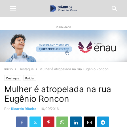
Publicidade
Início
Destaque
Mulher é atropelada na rua Eugênio Roncon
Destaque
Policial
Mulher é atropelada na rua
Eugênio Roncon
Por
Ricardo Ribeiro
-
10/09/2016