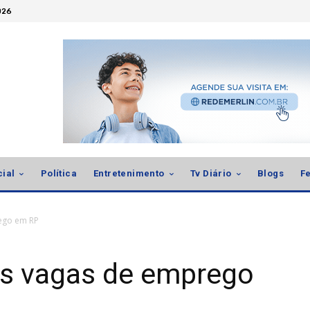
026
cial
Política
Entretenimento
Tv Diário
Blogs
Fe
ego em RP
as vagas de emprego