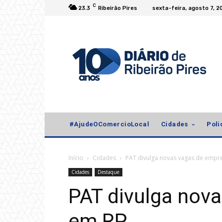
C
23.3
Ribeirão Pires
sexta-feira, agosto 7, 2
#AjudeOComercioLocal
Cidades
Poli
Início
Cidades
PAT divulga novas vagas de empr
Cidades
Destaque
PAT divulga nov
em RP