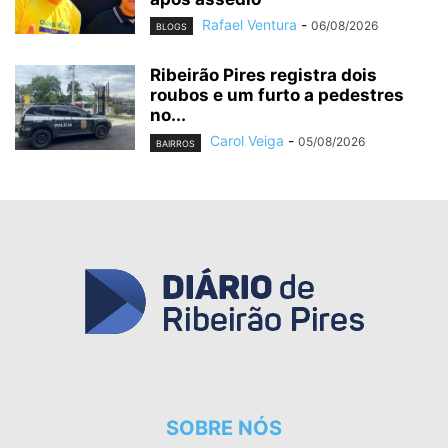
Rafael Ventura
-
06/08/2026
BLOGS
Ribeirão Pires registra dois
roubos e um furto a pedestres
no...
Carol Veiga
-
05/08/2026
BAIRROS
SOBRE NÓS