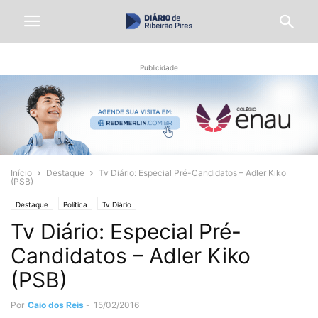
Publicidade
Início
Destaque
Tv Diário: Especial Pré-Candidatos – Adler Kiko
(PSB)
Destaque
Política
Tv Diário
Tv Diário: Especial Pré-
Candidatos – Adler Kiko
(PSB)
Por
Caio dos Reis
-
15/02/2016